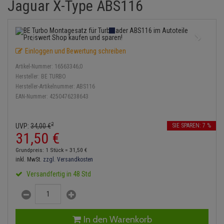
Jaguar X-Type ABS116
Einspritzpumpe
Lambdasonde
Bremsbeläge
Service Kit
Verdampfer
Zündkondensator
Thermoschalter
Kühler-Frostschutz
Klimaanlage
Hydraulikschläuche
Gaszug
Mittelschalldämpfer
Bremssattel
Stoßdämpfer
Zündmodul
Thermostat
Starthilfekabel
Heizung
Koppelstange
Einloggen und Bewertung schreiben
Gelenkscheiben
NOx-Sensor
Druckspeicher
Kontaktsatz
Wasserpumpe
Sicherheit & Notfall
Kraftstoffaufbereitung
Kardanwelle
Artikel-Nummer:
16563346;0
Hydrostößel
Montageteile
Handbremsseil
Hersteller:
BE TURBO
Lenkung / Achsaufhängung
Lenkgetriebe
Hersteller-Artikelnummer:
ABS116
EAN-Nummer:
4250476238643
Keilriemen
Vorschalldämpfer / Vord
Bremstrommeln
Kühlung
Lenkhebel und Übertragu
Keilrippenriemen
Bremsbacken
2
UVP:
34,
00
€
SIE SPAREN: 7 %
Motor und Getriebe
Lenkmanschetten
31,
50
€
Kupplung
Bremskraftregler
Grundpreis: 1 Stück =
31,
50
€
Elektrik
Querlenker
inkl. MwSt.
zzgl. Versandkosten
Geberzylinder
Unterdruckpumpe
Versandfertig in 48 Std
Öle und Additive
Radlager / Radnaben
Nehmerzylinder
Bremsleitung
Radbremszylinder
Servolenkung
Kurbelgehäuse
Bremsschlauch
In den Warenkorb
Reifen / Felgen
Spurstangen