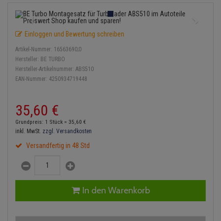
Einspritzpumpe
Lambdasonde
Bremsbeläge
Service Kit
Verdampfer
Zündkondensator
Thermoschalter
Kühler-Frostschutz
Klimaanlage
Hydraulikschläuche
Gaszug
Mittelschalldämpfer
Bremssattel
Stoßdämpfer
Zündmodul
Einloggen und Bewertung schreiben
Thermostat
Starthilfekabel
Heizung
Koppelstange
Artikel-Nummer:
16563690;0
Gelenkscheiben
NOx-Sensor
Druckspeicher
Kontaktsatz
Wasserpumpe
Sicherheit & Notfall
Hersteller:
BE TURBO
Kraftstoffaufbereitung
Kardanwelle
Hersteller-Artikelnummer:
ABS510
Hydrostößel
Montageteile
Handbremsseil
EAN-Nummer:
4250934719448
Lenkung / Achsaufhängung
Lenkgetriebe
Keilriemen
Vorschalldämpfer / Vord
Bremstrommeln
35,
60
€
Kühlung
Lenkhebel und Übertragu
Keilrippenriemen
Bremsbacken
Grundpreis: 1 Stück =
35,
60
€
Motor und Getriebe
Lenkmanschetten
inkl. MwSt.
zzgl. Versandkosten
Kupplung
Bremskraftregler
Versandfertig in 48 Std
Elektrik
Querlenker
Geberzylinder
Unterdruckpumpe
Öle und Additive
Radlager / Radnaben
Nehmerzylinder
Bremsleitung
In den Warenkorb
Radbremszylinder
Servolenkung
Kurbelgehäuse
Bremsschlauch
Reifen / Felgen
Spurstangen