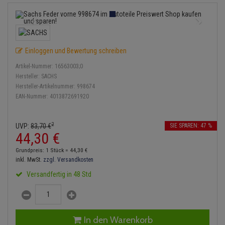
Service Kit
Lambdasonde
Bremsbeläge
Verdampfer
Einspritzpumpe
Zündkondensator
Thermoschalter
Kühler-Frostschutz
Klimaanlage
Hydraulikschläuche
Stoßdämpfer
Mittelschalldämpfer
Bremssattel
Gaszug
Zündmodul
Thermostat
Starthilfekabel
Heizung
Koppelstange
Einloggen und Bewertung schreiben
NOx-Sensor
Druckspeicher
Gelenkscheiben
Kontaktsatz
Wasserpumpe
Sicherheit & Notfall
Kraftstoffaufbereitung
Kardanwelle
Artikel-Nummer:
16563003;0
Montageteile
Handbremsseil
Hydrostößel
Hersteller:
SACHS
Anmelden
|
Registrieren
Merkzettel
Lenkung / Achsaufhängung
Hersteller-Artikelnummer:
998674
Lenkgetriebe
EAN-Nummer:
4013872691920
Vorschalldämpfer / Vord
Bremstrommeln
Keilriemen
Kühlung
Lenkhebel und Übertragu
Bremsbacken
Keilrippenriemen
2
UVP:
83,
70
€
SIE SPAREN: 47 %
Motor und Getriebe
Lenkmanschetten
44,
30
€
Bremskraftregler
Kupplung
Grundpreis: 1 Stück =
44,
30
€
Elektrik
Querlenker
inkl. MwSt.
zzgl. Versandkosten
Unterdruckpumpe
Geberzylinder
Versandfertig in 48 Std
Öle und Additive
Radlager / Radnaben
Bremsleitung
Nehmerzylinder
Radbremszylinder
Servolenkung
Bremsschlauch
Kurbelgehäuse
In den Warenkorb
Reifen / Felgen
Spurstangen