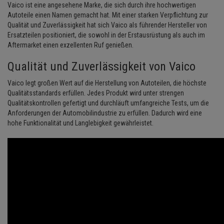
Vaico ist eine angesehene Marke, die sich durch ihre hochwertigen
Lambdasonde
Bremsbeläge
Service Kit
Verdampfer
Einspritzpumpe
Zündkondensator
Thermoschalter
Kühler-Frostschutz
Autoteile einen Namen gemacht hat. Mit einer starken Verpflichtung zur
Klimaanlage
Hydraulikschläuche
Qualität und Zuverlässigkeit hat sich Vaico als führender Hersteller von
Mittelschalldämpfer
Bremssattel
Stoßdämpfer
Gaszug
Zündmodul
Ersatzteilen positioniert, die sowohl in der Erstausrüstung als auch im
Thermostat
Starthilfekabel
Heizung
Koppelstange
Aftermarket einen exzellenten Ruf genießen.
NOx-Sensor
Druckspeicher
Gelenkscheiben
Kontaktsatz
Wasserpumpe
Sicherheit & Notfall
Kraftstoffaufbereitung
Qualität und Zuverlässigkeit von Vaico
Kardanwelle
Montageteile
Handbremsseil
Hydrostößel
Vaico legt großen Wert auf die Herstellung von Autoteilen, die höchste
Lenkung / Achsaufhängung
Lenkgetriebe
Qualitätsstandards erfüllen. Jedes Produkt wird unter strengen
Vorschalldämpfer / Vord
Bremstrommeln
Keilriemen
Qualitätskontrollen gefertigt und durchläuft umfangreiche Tests, um die
Kühlung
Lenkhebel und Übertragu
Anforderungen der Automobilindustrie zu erfüllen. Dadurch wird eine
Bremsbacken
Keilrippenriemen
hohe Funktionalität und Langlebigkeit gewährleistet.
Motor und Getriebe
Lenkmanschetten
Bremskraftregler
Kupplung
Elektrik
Querlenker
Unterdruckpumpe
Geberzylinder
Öle und Additive
Radlager / Radnaben
Bremsleitung
Nehmerzylinder
Radbremszylinder
Servolenkung
Bremsschlauch
Kurbelgehäuse
Reifen / Felgen
Spurstangen