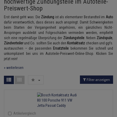
hochwertige Zündungsteile im Autoteile-
Zündkondensator
Lambdasonde
Bremsbeläge
Service Kit
Verdampfer
Einspritzpumpe
Preiswert-Shop
Thermoschalter
Kühler-Frostschutz
Klimaanlage
Hydraulikschläuche
Zündmodul
Mittelschalldämpfer
Bremssattel
Stoßdämpfer
Gaszug
Erst damit geht was: Die
Zündung
ist als elementarer Bestandteil im
Auto
Thermostat
Starthilfekabel
Heizung
Koppelstange
dafür verantwortlich, dass dieses auch anspringt. Damit Schwierigkeiten
beim Starten der Vergangenheit angehören, ein gänzliches Nicht-
Kontaktsatz
NOx-Sensor
Druckspeicher
Gelenkscheiben
Wasserpumpe
Sicherheit & Notfall
Anspringen ausbleibt und Folgeschäden vermieden werden, empfiehlt
Kraftstoffaufbereitung
Kardanwelle
sich eine regelmäßige Überprüfung der
Zündungsteile
. Neben
Zündspule
,
Montageteile
Handbremsseil
Hydrostößel
Zündverteiler
und Co. sollten Sie auch den
Kontaktsatz
checken und ggfs.
Lenkung / Achsaufhängung
Lenkgetriebe
Anmelden
|
Registrieren
Merkzettel
austauschen – die passenden
Ersatzteile
bekommen Sie schnell und
Vorschalldämpfer / Vord
Bremstrommeln
Keilriemen
unkompliziert bei uns im Autoteile-Preiswert-Online-Shop. Klicken Sie
Kühlung
Lenkhebel und Übertragu
jetzt rein!
Bremsbacken
Keilrippenriemen
» weiterlesen
Motor und Getriebe
Lenkmanschetten
Bremskraftregler
Kupplung
Filter anzeigen
Elektrik
Querlenker
Unterdruckpumpe
Geberzylinder
Öle und Additive
Radlager / Radnaben
Bremsleitung
Nehmerzylinder
Radbremszylinder
Servolenkung
Bremsschlauch
Kurbelgehäuse
Artikelvergleich
Reifen / Felgen
Spurstangen