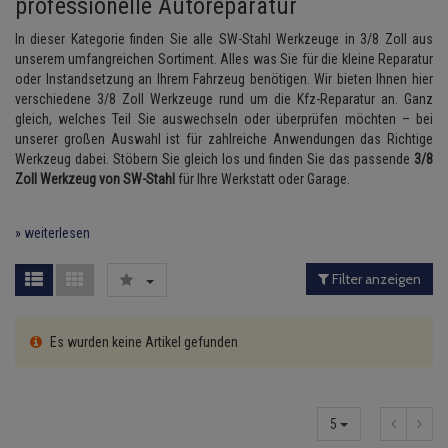
professionelle Autoreparatur
Lambdasonde
Bremsbeläge
Service Kit
Verdampfer
Einspritzpumpe
Zündkondensator
SW-Stahl sonstiges
Thermoschalter
Hazet Ölfilterschlüssel
Kühler-Frostschutz
Klimaanlage
Hydraulikschläuche
In dieser Kategorie finden Sie alle SW-Stahl Werkzeuge in 3/8 Zoll aus
unserem umfangreichen Sortiment. Alles was Sie für die kleine Reparatur
Mittelschalldämpfer
Bremssattel
Stoßdämpfer
Gaszug
Zündmodul
SW-Stahl Bits
Thermostat
Hazet sonstiges
Starthilfekabel
oder Instandsetzung an Ihrem Fahrzeug benötigen. Wir bieten Ihnen hier
Heizung
Koppelstange
verschiedene 3/8 Zoll Werkzeuge rund um die Kfz-Reparatur an. Ganz
NOx-Sensor
Druckspeicher
Gelenkscheiben
Kontaktsatz
Wasserpumpe
Hazet Bits
Sicherheit & Notfall
gleich, welches Teil Sie auswechseln oder überprüfen möchten – bei
Kraftstoffaufbereitung
Kardanwelle
unserer großen Auswahl ist für zahlreiche Anwendungen das Richtige
Anmelden
|
Registrieren
Merkzettel
Montageteile
Handbremsseil
Hydrostößel
Werkzeug dabei. Stöbern Sie gleich los und finden Sie das passende
3/8
Lenkung / Achsaufhängung
Lenkgetriebe
Zoll Werkzeug von SW-Stahl
für Ihre Werkstatt oder Garage.
Vorschalldämpfer / Vord
Bremstrommeln
Keilriemen
Kühlung
Lenkhebel und Übertragu
» weiterlesen
Bremsbacken
Keilrippenriemen
Motor und Getriebe
Lenkmanschetten
Filter anzeigen
Bremskraftregler
Kupplung
Elektrik
Querlenker
Unterdruckpumpe
Geberzylinder
Es wurden keine Artikel gefunden
Öle und Additive
Radlager / Radnaben
Bremsleitung
Nehmerzylinder
Radbremszylinder
Servolenkung
Bremsschlauch
Kurbelgehäuse
5
Reifen / Felgen
Spurstangen