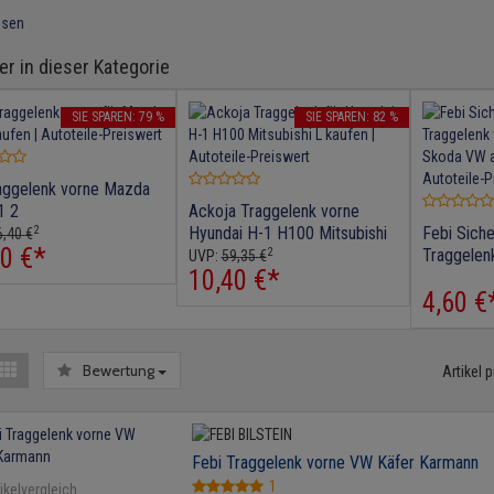
esen
er in dieser Kategorie
SIE SPAREN: 79 %
SIE SPAREN: 82 %
aggelenk vorne Mazda
1 2
Ackoja Traggelenk vorne
2
Hyundai H-1 H100 Mitsubishi
Febi Siche
,
40
€
0
€
*
2
L
Traggelen
UVP:
59,
35
€
10,
40
€
*
Skoda VW
4,
60
€
Bewertung
Artikel p
Febi Traggelenk vorne VW Käfer Karmann
1
ikelvergleich