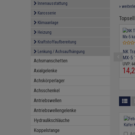
Innenausstattung
» weiterl
Karosserie
Topsell
Klimaanlage
Heizung
Kraftstoffaufbereitung
NK Tr
Lenkung / Achsaufhängung
MX-5 
Achsmanschetten
UVP:
66
14,
2
Axialgelenke
Achskörperlager
Achsschenkel
Antriebswellen
Antriebswellengelenke
Hydraulikschläuche
Koppelstange
Art