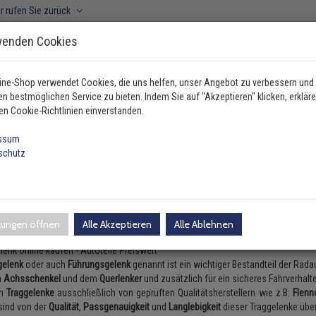
r rufen Sie zurück
wenden Cookies
ine-Shop verwendet Cookies, die uns helfen, unser Angebot zu verbessern und
n bestmöglichen Service zu bieten. Indem Sie auf "Akzeptieren" klicken, erkläre
ahrzeugtyp manuell wählen
en Cookie-Richtlinien einverstanden.
ssum
schutz
Traggelenk
ggelenk
wertige Traggelenk online bei Autotei
llungen öffnen
Alle Akzeptieren
Alle Ablehnen
gelenk
oder auch
Führungsgelenk
genannt ist ein wichtiger Bestandteil der Rad
n
Achsschenkel
und dem
Querlenker
und zusätzlich für ein sicheres Fahrverhalt
rn
Traggelenke
ausschließlich von geprüften Qualitätsherstellern wie z.B:
Flenn
 sind von der
Qualität
,
Passgenauigkeit
und
Langlebigkeit
dieser Traggelenke übe