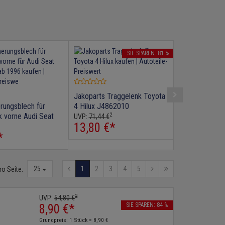
SIE SPAREN: 81 %
Febi Traggele
Fluence Gran
2
UVP:
60,
40
€
16,
40
€
*
Jakoparts Traggelenk Toyota
rungsblech für
4 Hilux J4862010
2
k vorne Audi Seat
UVP:
71,
44
€
13,
80
€
*
 ab 1996
*
25
1
2
3
4
5
ro Seite:
2
UVP:
54,
80
€
SIE SPAREN: 84 %
8,
90
€
*
Grundpreis: 1 Stück =
8,
90
€