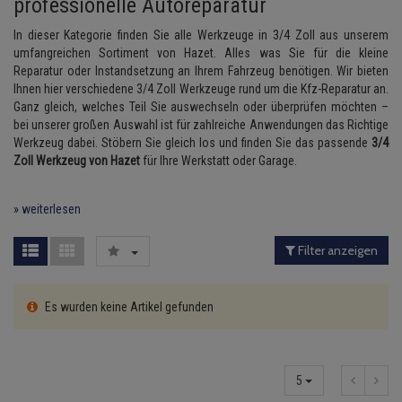
professionelle Autoreparatur
Lambdasonde
Bremsbeläge
Service Kit
Verdampfer
Einspritzpumpe
Zündkondensator
Hazet Ölfilterschlüssel
Thermoschalter
SW-Stahl sonstiges
Kühler-Frostschutz
Klimaanlage
Hydraulikschläuche
In dieser Kategorie finden Sie alle Werkzeuge in 3/4 Zoll aus unserem
umfangreichen Sortiment von Hazet. Alles was Sie für die kleine
Mittelschalldämpfer
Bremssattel
Stoßdämpfer
Gaszug
Zündmodul
Hazet sonstiges
Thermostat
SW-Stahl Bits
Starthilfekabel
Reparatur oder Instandsetzung an Ihrem Fahrzeug benötigen. Wir bieten
Heizung
Koppelstange
Ihnen hier verschiedene 3/4 Zoll Werkzeuge rund um die Kfz-Reparatur an.
NOx-Sensor
Druckspeicher
Gelenkscheiben
Kontaktsatz
Hazet Bits
Wasserpumpe
Sicherheit & Notfall
Ganz gleich, welches Teil Sie auswechseln oder überprüfen möchten –
Kraftstoffaufbereitung
Kardanwelle
bei unserer großen Auswahl ist für zahlreiche Anwendungen das Richtige
Montageteile
Handbremsseil
Hydrostößel
Werkzeug dabei. Stöbern Sie gleich los und finden Sie das passende
3/4
Lenkung / Achsaufhängung
Lenkgetriebe
Zoll Werkzeug von Hazet
für Ihre Werkstatt oder Garage.
Anmelden
|
Registrieren
Merkzettel
Vorschalldämpfer / Vord
Bremstrommeln
Keilriemen
Kühlung
Lenkhebel und Übertragu
» weiterlesen
Bremsbacken
Keilrippenriemen
Motor und Getriebe
Lenkmanschetten
Filter anzeigen
Bremskraftregler
Kupplung
Elektrik
Querlenker
Unterdruckpumpe
Geberzylinder
Es wurden keine Artikel gefunden
Öle und Additive
Radlager / Radnaben
Bremsleitung
Nehmerzylinder
Radbremszylinder
Servolenkung
Bremsschlauch
Kurbelgehäuse
5
Reifen / Felgen
Spurstangen