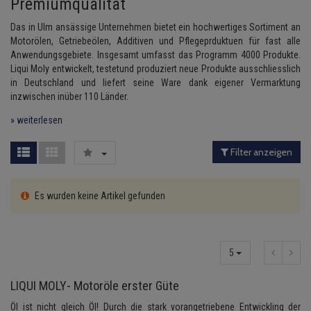
Premiumqualität
Lambdasonde
Bremsbeläge
Service Kit
Verdampfer
Einspritzpumpe
Zündkondensator
Liqui Moly Getriebeöle
Thermoschalter
Kühler-Frostschutz
Klimaanlage
Hydraulikschläuche
Das in Ulm ansässige Unternehmen bietet ein hochwertiges Sortiment an
Motorölen, Getriebeölen, Additiven und Pflegeprduktuen für fast alle
Mittelschalldämpfer
Bremssattel
Stoßdämpfer
Gaszug
Zündmodul
Liqui Moly Zweiradöle
Thermostat
Starthilfekabel
Anwendungsgebiete. Insgesamt umfasst das Programm 4000 Produkte.
Heizung
Koppelstange
Liqui Moly entwickelt, testetund produziert neue Produkte ausschliesslich
NOx-Sensor
Druckspeicher
Gelenkscheiben
Kontaktsatz
Liqui Moly Sonstige Öle
Wasserpumpe
Sicherheit & Notfall
in Deutschland und liefert seine Ware dank eigener Vermarktung
Kraftstoffaufbereitung
Kardanwelle
inzwischen inüber 110 Länder.
Montageteile
Handbremsseil
Hydrostößel
Lenkung / Achsaufhängung
» weiterlesen
Lenkgetriebe
Vorschalldämpfer / Vord
Bremstrommeln
Keilriemen
Kühlung
Lenkhebel und Übertragu
Filter anzeigen
Anmelden
|
Registrieren
Merkzettel
Bremsbacken
Keilrippenriemen
Motor und Getriebe
Lenkmanschetten
Es wurden keine Artikel gefunden
Bremskraftregler
Kupplung
Elektrik
Querlenker
Unterdruckpumpe
Geberzylinder
Öle und Additive
Radlager / Radnaben
5
Bremsleitung
Nehmerzylinder
Radbremszylinder
Servolenkung
LIQUI MOLY- Motoröle erster Güte
Bremsschlauch
Kurbelgehäuse
Reifen / Felgen
Öl ist nicht gleich Öl! Durch die stark vorangetriebene Entwickling der
Spurstangen