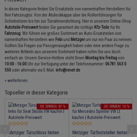
Anmelden
|
Registrieren
Merkzettel
Lambdasonde
Bremsbeläge
Service Kit
Verdampfer
Einspritzpumpe
Zündkondensator
Thermoschalter
Kühler-Frostschutz
In dieser Kategorie finden Sie Ersatzteile von namenhaften Herstellern für
Klimaanlage
Hydraulikschläuche
Ihre Fahrzeugtür. Von der Abdeckkappe über die Rollenführungen für
Mittelschalldämpfer
Bremssattel
Stoßdämpfer
Gaszug
Zündmodul
Schiebetüren bis hin zur Türrahmendichtung. Hier in unserem Online-Shop
Thermostat
Starthilfekabel
Heizung
Koppelstange
Autoteile-Preiswert
finden Sie garantiert die richtige
Kfz-Teile
für Ihr
NOx-Sensor
Druckspeicher
Gelenkscheiben
Kontaktsatz
Fahrzeug
. Wir führen ein großes Sortiment an Auto-Ersatzteilen von
Wasserpumpe
Sicherheit & Notfall
Kraftstoffaufbereitung
Kardanwelle
namenhaften Herstellern wie
Febi
und
Metzger
um nur ein Paar zu nennen.
Sollten Sie Fragen zur Passgenauigkeit haben oder eine andere Frage zu
Montageteile
Handbremsseil
Hydrostößel
weiteren Artikeln aus unserem Sortiment haben rufen Sie uns doch
Lenkung / Achsaufhängung
Lenkgetriebe
einfach an. Unsere Service-Hotline steht Ihnen
Montag bis Freitag
von
Vorschalldämpfer / Vord
Bremstrommeln
Keilriemen
10:00 - 16:00
Uhr zur Verfügung unter der Telefonnummer:
06781 563 0
Kühlung
Lenkhebel und Übertragu
550
oder alternativ via E-Mail:
info@renet.de
Bremsbacken
Keilrippenriemen
Motor und Getriebe
» weiterlesen
Lenkmanschetten
Bremskraftregler
Kupplung
Topseller in dieser Kategorie
Elektrik
Querlenker
Unterdruckpumpe
Geberzylinder
SIE SPAREN: 87 %
SIE SPAREN: 16 %
Öle und Additive
Radlager / Radnaben
Bremsleitung
Nehmerzylinder
Radbremszylinder
Servolenkung
Bremsschlauch
Kurbelgehäuse
Metzger Türschloss hinten
Metzger Türfeststeller hinten
Reifen / Felgen
Spurstangen