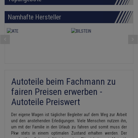
Lambdasonde
Bremsbeläge
Service Kit
Verdampfer
Einspritzpumpe
Zündkondensator
Thermoschalter
Kühler-Frostschutz
Klimaanlage
Hydraulikschläuche
Namhafte Hersteller
Mittelschalldämpfer
Bremssattel
Stoßdämpfer
Gaszug
Zündmodul
Thermostat
Starthilfekabel
Heizung
Koppelstange
NOx-Sensor
Druckspeicher
Gelenkscheiben
Kontaktsatz
Wasserpumpe
Sicherheit & Notfall
Kraftstoffaufbereitung
Kardanwelle
Montageteile
Handbremsseil
Hydrostößel
Lenkung / Achsaufhängung
Lenkgetriebe
Vorschalldämpfer / Vord
Bremstrommeln
Keilriemen
Kühlung
Lenkhebel und Übertragu
Bremsbacken
Keilrippenriemen
Autoteile beim Fachmann zu
Motor und Getriebe
Lenkmanschetten
Bremskraftregler
Kupplung
fairen Preisen erwerben -
Elektrik
Querlenker
Autoteile Preiswert
Unterdruckpumpe
Geberzylinder
Öle und Additive
Radlager / Radnaben
Der eigene Wagen ist täglicher Begleiter auf dem Weg zur Arbeit
Bremsleitung
Nehmerzylinder
und den anstehenden Erledigungen. Viele Menschen nutzen ihn,
Radbremszylinder
Servolenkung
um mit der Familie in den Urlaub zu fahren und somit muss der
Bremsschlauch
Kurbelgehäuse
Pkw stets in einem optimalen Zustand erhalten werden. Der
Reifen / Felgen
Spurstangen