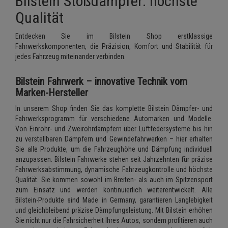
Bilstein Stoßdämpfer: höchste
Lambdasonde
Bremsbeläge
Service Kit
Verdampfer
Einspritzpumpe
Zündkondensator
Qualität
Thermoschalter
Kühler-Frostschutz
Klimaanlage
Hydraulikschläuche
Mittelschalldämpfer
Bremssattel
Stoßdämpfer
Gaszug
Zündmodul
Entdecken Sie im Bilstein Shop erstklassige
Thermostat
Starthilfekabel
Heizung
Koppelstange
Fahrwerkskomponenten, die Präzision, Komfort und Stabilität für
NOx-Sensor
Druckspeicher
Gelenkscheiben
Kontaktsatz
jedes Fahrzeug miteinander verbinden.
Wasserpumpe
Sicherheit & Notfall
Kraftstoffaufbereitung
Kardanwelle
Montageteile
Handbremsseil
Hydrostößel
Bilstein Fahrwerk – innovative Technik vom
Lenkung / Achsaufhängung
Lenkgetriebe
Marken-Hersteller
Vorschalldämpfer / Vord
Bremstrommeln
Keilriemen
In unserem Shop finden Sie das komplette Bilstein Dämpfer- und
Kühlung
Lenkhebel und Übertragu
Fahrwerksprogramm für verschiedene Automarken und Modelle.
Bremsbacken
Keilrippenriemen
Von Einrohr- und Zweirohrdämpfern über Luftfedersysteme bis hin
Motor und Getriebe
Lenkmanschetten
zu verstellbaren Dämpfern und Gewindefahrwerken – hier erhalten
Bremskraftregler
Kupplung
Sie alle Produkte, um die Fahrzeughöhe und Dämpfung individuell
Elektrik
Querlenker
anzupassen. Bilstein Fahrwerke stehen seit Jahrzehnten für präzise
Unterdruckpumpe
Geberzylinder
Fahrwerksabstimmung, dynamische Fahrzeugkontrolle und höchste
Öle und Additive
Qualität. Sie kommen sowohl im Breiten- als auch im Spitzensport
Radlager / Radnaben
zum Einsatz und werden kontinuierlich weiterentwickelt. Alle
Bremsleitung
Nehmerzylinder
Bilstein-Produkte sind Made in Germany, garantieren Langlebigkeit
Radbremszylinder
Servolenkung
und gleichbleibend präzise Dämpfungsleistung. Mit Bilstein erhöhen
Bremsschlauch
Kurbelgehäuse
Sie nicht nur die Fahrsicherheit Ihres Autos, sondern profitieren auch
Reifen / Felgen
Spurstangen