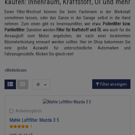
kaufen: Innenraum, Kraftstoff, Öl und mehr
Anmelden
|
Registrieren
Merkzettel
Lambdasonde
Bremsbeläge
Service Kit
Verdampfer
Einspritzpumpe
Zündkondensator
Thermoschalter
Kühler-Frostschutz
Klimaanlage
Hydraulikschläuche
Einen Filter-Wechsel können Sie beim Fachmann in der Werkstatt
vornehmen lassen, oder das Ganze in der Garage selbst in die Hand
Mittelschalldämpfer
Bremssattel
Stoßdämpfer
Gaszug
Zündmodul
Thermostat
Starthilfekabel
nehmen. Zum einen gibt es Innenraumfilter, wie etwa
Pollenfilter bzw.
Heizung
Koppelstange
Partikelfilter
. Daneben werden
Filter für Kraftstoff und Öl
, wie auch für die
NOx-Sensor
Druckspeicher
Gelenkscheiben
Kontaktsatz
Wasserpumpe
Sicherheit & Notfall
Ansaugluft vom Motor angeboten, die nach einer bestimmten
Kraftstoffaufbereitung
Kardanwelle
Kilometerleistung erneuert werden sollten. Hier im Shop bekommen Sie
Montageteile
Handbremsseil
Hydrostößel
eine große Auswahl für unterschiedliche Automarken und
Lenkung / Achsaufhängung
Lenkgetriebe
Fahrzeugmodelle. Klicken Sie gleich rein!
Vorschalldämpfer / Vord
Bremstrommeln
Keilriemen
Kühlung
Lenkhebel und Übertragu
»Weiterlesen
Bremsbacken
Keilrippenriemen
Motor und Getriebe
Lenkmanschetten
Filter anzeigen
Bremskraftregler
Kupplung
Elektrik
Querlenker
Unterdruckpumpe
Geberzylinder
Öle und Additive
Radlager / Radnaben
Artikelvergleich
Bremsleitung
Nehmerzylinder
Radbremszylinder
Mahle Luftfilter Mazda 3 5
Servolenkung
1
Bremsschlauch
Kurbelgehäuse
Reifen / Felgen
Spurstangen
2