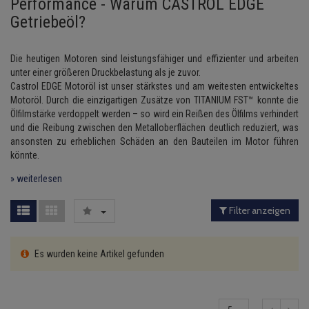
Performance - Warum CASTROL EDGE
Lambdasonde
Bremsbeläge
Service Kit
Verdampfer
Einspritzpumpe
Zündkondensator
Getriebeöl?
Thermoschalter
Liqui Moly Getriebeöle
Kühler-Frostschutz
Klimaanlage
Hydraulikschläuche
Mittelschalldämpfer
Bremssattel
Stoßdämpfer
Gaszug
Zündmodul
Thermostat
Liqui Moly Zweiradöle
Starthilfekabel
Heizung
Koppelstange
Die heutigen Motoren sind leistungsfähiger und effizienter und arbeiten
unter einer größeren Druckbelastung als je zuvor.
NOx-Sensor
Druckspeicher
Gelenkscheiben
Kontaktsatz
Wasserpumpe
Liqui Moly Sonstige Öle
Sicherheit & Notfall
Castrol EDGE Motoröl ist unser stärkstes und am weitesten entwickeltes
Kraftstoffaufbereitung
Kardanwelle
Motoröl. Durch die einzigartigen Zusätze von TITANIUM FST™ konnte die
Montageteile
Handbremsseil
Hydrostößel
Ölfilmstärke verdoppelt werden – so wird ein Reißen des Ölfilms verhindert
Lenkung / Achsaufhängung
Lenkgetriebe
und die Reibung zwischen den Metalloberflächen deutlich reduziert, was
Vorschalldämpfer / Vord
Bremstrommeln
Keilriemen
ansonsten zu erheblichen Schäden an den Bauteilen im Motor führen
Kühlung
Lenkhebel und Übertragu
könnte.
Bremsbacken
Keilrippenriemen
» weiterlesen
Motor und Getriebe
Lenkmanschetten
Bremskraftregler
Kupplung
Filter anzeigen
Elektrik
Querlenker
Unterdruckpumpe
Geberzylinder
Öle und Additive
Radlager / Radnaben
Es wurden keine Artikel gefunden
Bremsleitung
Nehmerzylinder
Radbremszylinder
Servolenkung
Bremsschlauch
Kurbelgehäuse
Reifen / Felgen
Spurstangen