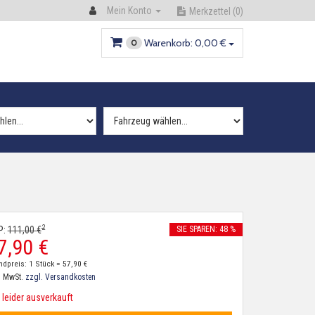
Mein Konto
Merkzettel
(0)
Warenkorb:
0,
00
€
0
2
P:
111,
00
€
SIE SPAREN: 48 %
7,
90
€
ndpreis: 1 Stück =
57,
90
€
. MwSt.
zzgl. Versandkosten
leider ausverkauft