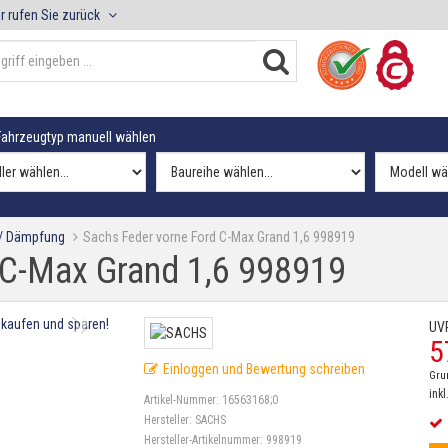
r rufen Sie zurück
ahrzeugtyp manuell wählen
 / Dämpfung
Sachs Feder vorne Ford C-Max Grand 1,6 998919
 C-Max Grand 1,6 998919
UV
5
Einloggen und Bewertung schreiben
Gru
inkl
Artikel-Nummer:
16563168;0
Hersteller:
SACHS
Hersteller-Artikelnummer:
998919