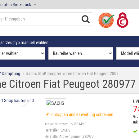
r rufen Sie zurück
ahrzeugtyp manuell wählen
 / Dämpfung
Sachs Stoßdämpfer vorne Citroen Fiat Peugeot 2809…
e Citroen Fiat Peugeot 280977
UV
7
Einloggen und Bewertung schreiben
Gru
inkl
Artikel-Nummer:
16080349;0
Hersteller:
SACHS
Hersteller-Artikelnummer:
280977