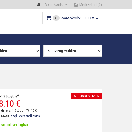
Mein Konto
Merkzettel
(0)
Warenkorb:
0,
00
€
0
2
P:
246,
60
€
SIE SPAREN: 68 %
8,
10
€
ndpreis: 1 Stück =
78,
10
€
. MwSt.
zzgl. Versandkosten
sofort verfügbar