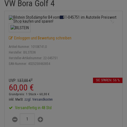
VW Bora Golf 4
Service Kit
Lambdasonde
Bremsbeläge
Verdampfer
Einspritzpumpe
Zündkondensator
Thermoschalter
Kühler-Frostschutz
Klimaanlage
Hydraulikschläuche
Stoßdämpfer
Mittelschalldämpfer
Bremssattel
Gaszug
Zündmodul
Thermostat
Starthilfekabel
Heizung
Koppelstange
NOx-Sensor
Druckspeicher
Gelenkscheiben
Kontaktsatz
Wasserpumpe
Sicherheit & Notfall
Kraftstoffaufbereitung
Kardanwelle
Einloggen und Bewertung schreiben
Montageteile
Handbremsseil
Hydrostößel
Artikel-Nummer:
10108741;0
Lenkung / Achsaufhängung
Lenkgetriebe
Hersteller:
BILSTEIN
Vorschalldämpfer / Vord
Bremstrommeln
Keilriemen
Hersteller-Artikelnummer:
22-045751
Kühlung
Lenkhebel und Übertragu
EAN-Nummer:
4025258463854
Bremsbacken
Keilrippenriemen
Motor und Getriebe
Lenkmanschetten
2
UVP:
137,
00
€
SIE SPAREN: 56 %
Bremskraftregler
Kupplung
60,
00
€
Elektrik
Querlenker
Unterdruckpumpe
Geberzylinder
Grundpreis: 1 Stück =
60,
00
€
Öle und Additive
inkl. MwSt.
zzgl. Versandkosten
Radlager / Radnaben
Bremsleitung
Nehmerzylinder
Versandfertig in 48 Std
Radbremszylinder
Servolenkung
Bremsschlauch
Kurbelgehäuse
Reifen / Felgen
Spurstangen