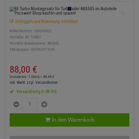
Einspritzpumpe
Lambdasonde
Bremsbeläge
Service Kit
Verdampfer
Zündkondensator
Thermoschalter
Kühler-Frostschutz
Klimaanlage
Hydraulikschläuche
Gaszug
Mittelschalldämpfer
Bremssattel
Stoßdämpfer
Zündmodul
Einloggen und Bewertung schreiben
Thermostat
Starthilfekabel
Heizung
Koppelstange
Artikel-Nummer:
16563686;0
Gelenkscheiben
NOx-Sensor
Druckspeicher
Kontaktsatz
Wasserpumpe
Sicherheit & Notfall
Hersteller:
BE TURBO
Kraftstoffaufbereitung
Kardanwelle
Hersteller-Artikelnummer:
ABS505
Hydrostößel
Montageteile
Handbremsseil
EAN-Nummer:
4250934719295
Lenkung / Achsaufhängung
Lenkgetriebe
Keilriemen
Vorschalldämpfer / Vord
Bremstrommeln
88,
00
€
Kühlung
Lenkhebel und Übertragu
Keilrippenriemen
Bremsbacken
Grundpreis: 1 Stück =
88,
00
€
Motor und Getriebe
Lenkmanschetten
inkl. MwSt.
zzgl. Versandkosten
Kupplung
Bremskraftregler
Versandfertig in 48 Std
Elektrik
Querlenker
Geberzylinder
Unterdruckpumpe
Öle und Additive
Radlager / Radnaben
Nehmerzylinder
Bremsleitung
In den Warenkorb
Radbremszylinder
Servolenkung
Kurbelgehäuse
Bremsschlauch
Reifen / Felgen
Spurstangen