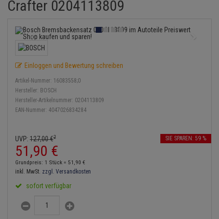
Crafter 0204113809
Bremsbeläge
Lambdasonde
Service Kit
Verdampfer
Einspritzpumpe
Zündkondensator
Thermoschalter
Kühler-Frostschutz
Klimaanlage
Hydraulikschläuche
Bremssattel
Mittelschalldämpfer
Stoßdämpfer
Gaszug
Zündmodul
Thermostat
Starthilfekabel
Heizung
Koppelstange
Druckspeicher
NOx-Sensor
Gelenkscheiben
Kontaktsatz
Wasserpumpe
Sicherheit & Notfall
Kraftstoffaufbereitung
Kardanwelle
Einloggen und Bewertung schreiben
Handbremsseil
Montageteile
Hydrostößel
Artikel-Nummer:
16083558;0
Lenkung / Achsaufhängung
Lenkgetriebe
Hersteller:
BOSCH
Bremstrommeln
Vorschalldämpfer / Vord
Keilriemen
Hersteller-Artikelnummer:
0204113809
Kühlung
Lenkhebel und Übertragu
EAN-Nummer:
4047026834284
Bremsbacken
Keilrippenriemen
Motor und Getriebe
Lenkmanschetten
2
UVP:
127,
00
€
SIE SPAREN: 59 %
Bremskraftregler
Kupplung
51,
90
€
Elektrik
Querlenker
Unterdruckpumpe
Geberzylinder
Grundpreis: 1 Stück =
51,
90
€
Öle und Additive
inkl. MwSt.
zzgl. Versandkosten
Radlager / Radnaben
Bremsleitung
Nehmerzylinder
sofort verfügbar
Radbremszylinder
Servolenkung
Bremsschlauch
Kurbelgehäuse
Reifen / Felgen
Spurstangen