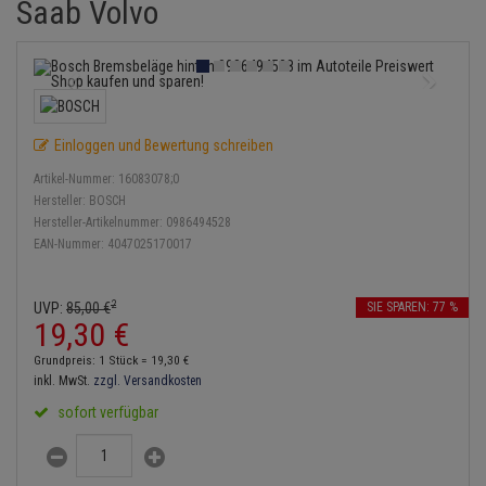
Saab Volvo
Bremsbeläge
Lambdasonde
Service Kit
Verdampfer
Einspritzpumpe
Zündkondensator
Thermoschalter
Kühler-Frostschutz
Klimaanlage
Hydraulikschläuche
Bremssattel
Mittelschalldämpfer
Stoßdämpfer
Gaszug
Zündmodul
Thermostat
Starthilfekabel
Heizung
Koppelstange
Druckspeicher
NOx-Sensor
Gelenkscheiben
Kontaktsatz
Wasserpumpe
Sicherheit & Notfall
Kraftstoffaufbereitung
Kardanwelle
Einloggen und Bewertung schreiben
Handbremsseil
Montageteile
Hydrostößel
Artikel-Nummer:
16083078;0
Lenkung / Achsaufhängung
Lenkgetriebe
Hersteller:
BOSCH
Bremstrommeln
Vorschalldämpfer / Vord
Keilriemen
Hersteller-Artikelnummer:
0986494528
Kühlung
Lenkhebel und Übertragu
EAN-Nummer:
4047025170017
Bremsbacken
Keilrippenriemen
Motor und Getriebe
Lenkmanschetten
2
UVP:
85,
00
€
SIE SPAREN: 77 %
Bremskraftregler
Kupplung
19,
30
€
Elektrik
Querlenker
Unterdruckpumpe
Geberzylinder
Grundpreis: 1 Stück =
19,
30
€
Öle und Additive
inkl. MwSt.
zzgl. Versandkosten
Radlager / Radnaben
Bremsleitung
Nehmerzylinder
sofort verfügbar
Radbremszylinder
Servolenkung
Bremsschlauch
Kurbelgehäuse
Reifen / Felgen
Spurstangen