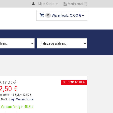
Mein Konto
Merkzettel
(0)
Warenkorb:
0,
00
€
0
2
P:
121,
10
€
SIE SPAREN: 48 %
2,
50
€
ndpreis: 1 Stück =
62,
50
€
. MwSt.
zzgl. Versandkosten
Versandfertig in 48 Std