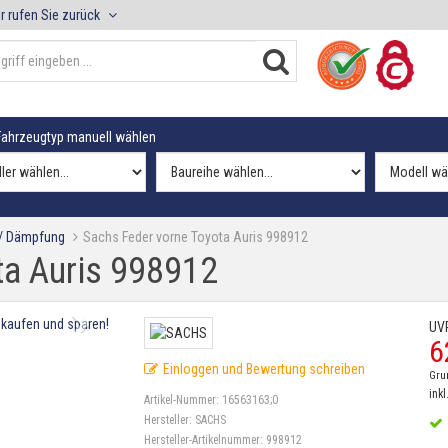
r rufen Sie zurück
ahrzeugtyp manuell wählen
 / Dämpfung
Sachs Feder vorne Toyota Auris 998912
ta Auris 998912
UV
6
Einloggen und Bewertung schreiben
Gru
inkl
Artikel-Nummer:
16563163;0
Hersteller:
SACHS
Hersteller-Artikelnummer:
998912