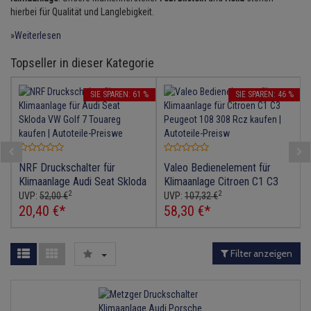
Verdampfer
Lambdasonde
Bremsbeläge
Service Kit
Einspritzpumpe
Zündkondensator
hierbei für Qualität und Langlebigkeit.
Thermoschalter
Kühler-Frostschutz
Klimaanlage
Hydraulikschläuche
»Weiterlesen
Mittelschalldämpfer
Bremssattel
Stoßdämpfer
Gaszug
Zündmodul
Thermostat
Starthilfekabel
Heizung
Koppelstange
Topseller in dieser Kategorie
Anmelden
|
Registrieren
Merkzettel
NOx-Sensor
Druckspeicher
Gelenkscheiben
Kontaktsatz
Wasserpumpe
Sicherheit & Notfall
Kraftstoffaufbereitung
Kardanwelle
SIE SPAREN: 61 %
SIE SPAREN: 46 %
Montageteile
Handbremsseil
Hydrostößel
Lenkung / Achsaufhängung
Lenkgetriebe
Vorschalldämpfer / Vord
Bremstrommeln
Keilriemen
Kühlung
Lenkhebel und Übertragu
NRF Druckschalter für
Valeo Bedienelement für
Bremsbacken
Keilrippenriemen
Klimaanlage Audi Seat Skloda
Klimaanlage Citroen C1 C3
Motor und Getriebe
Lenkmanschetten
2
2
VW Golf 7 Touareg
Peugeot 108 308 Rcz
UVP:
52,
00
€
UVP:
107,
32
€
Bremskraftregler
Kupplung
20,
40
€
*
58,
30
€
*
Elektrik
Querlenker
Unterdruckpumpe
Geberzylinder
Öle und Additive
Radlager / Radnaben
Filter anzeigen
Bremsleitung
Nehmerzylinder
Radbremszylinder
Servolenkung
Bremsschlauch
Kurbelgehäuse
Reifen / Felgen
Spurstangen