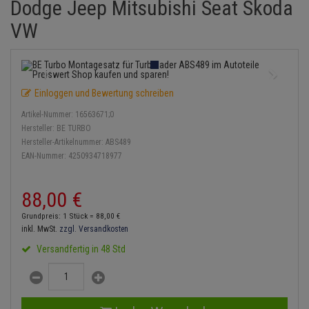
Dodge Jeep Mitsubishi Seat Skoda
Einspritzpumpe
Lambdasonde
Bremsbeläge
Service Kit
Verdampfer
Zündkondensator
Thermoschalter
Kühler-Frostschutz
VW
Klimaanlage
Hydraulikschläuche
Gaszug
Mittelschalldämpfer
Bremssattel
Stoßdämpfer
Zündmodul
Thermostat
Starthilfekabel
Heizung
Koppelstange
Gelenkscheiben
NOx-Sensor
Druckspeicher
Kontaktsatz
Wasserpumpe
Sicherheit & Notfall
Kraftstoffaufbereitung
Kardanwelle
Einloggen und Bewertung schreiben
Hydrostößel
Montageteile
Handbremsseil
Artikel-Nummer:
16563671;0
Lenkung / Achsaufhängung
Lenkgetriebe
Hersteller:
BE TURBO
Keilriemen
Vorschalldämpfer / Vord
Bremstrommeln
Hersteller-Artikelnummer:
ABS489
Kühlung
Lenkhebel und Übertragu
EAN-Nummer:
4250934718977
Keilrippenriemen
Bremsbacken
Motor und Getriebe
Lenkmanschetten
88,
00
€
Kupplung
Bremskraftregler
Elektrik
Querlenker
Grundpreis: 1 Stück =
88,
00
€
Geberzylinder
Unterdruckpumpe
inkl. MwSt.
zzgl. Versandkosten
Öle und Additive
Radlager / Radnaben
Versandfertig in 48 Std
Nehmerzylinder
Bremsleitung
Radbremszylinder
Servolenkung
Kurbelgehäuse
Bremsschlauch
Reifen / Felgen
Spurstangen