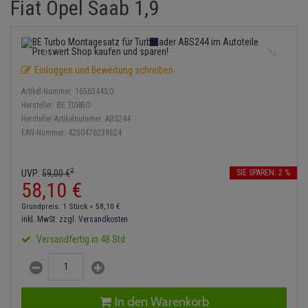
Fiat Opel Saab 1,9
Einspritzpumpe
Lambdasonde
Bremsbeläge
Service Kit
Verdampfer
Zündkondensator
Thermoschalter
Kühler-Frostschutz
Klimaanlage
Hydraulikschläuche
Gaszug
Mittelschalldämpfer
Bremssattel
Stoßdämpfer
Zündmodul
Thermostat
Starthilfekabel
Heizung
Koppelstange
Einloggen und Bewertung schreiben
Gelenkscheiben
NOx-Sensor
Druckspeicher
Kontaktsatz
Wasserpumpe
Sicherheit & Notfall
Kraftstoffaufbereitung
Kardanwelle
Artikel-Nummer:
16563445;0
Hydrostößel
Montageteile
Handbremsseil
Hersteller:
BE TURBO
Lenkung / Achsaufhängung
Lenkgetriebe
Hersteller-Artikelnummer:
ABS244
EAN-Nummer:
4250476239824
Keilriemen
Vorschalldämpfer / Vord
Bremstrommeln
Kühlung
Lenkhebel und Übertragu
Keilrippenriemen
Bremsbacken
2
UVP:
59,
00
€
SIE SPAREN: 2 %
Motor und Getriebe
Lenkmanschetten
58,
10
€
Kupplung
Bremskraftregler
Grundpreis: 1 Stück =
58,
10
€
Elektrik
Querlenker
inkl. MwSt.
zzgl. Versandkosten
Geberzylinder
Unterdruckpumpe
Versandfertig in 48 Std
Öle und Additive
Radlager / Radnaben
Nehmerzylinder
Bremsleitung
Radbremszylinder
Servolenkung
Kurbelgehäuse
Bremsschlauch
In den Warenkorb
Reifen / Felgen
Spurstangen