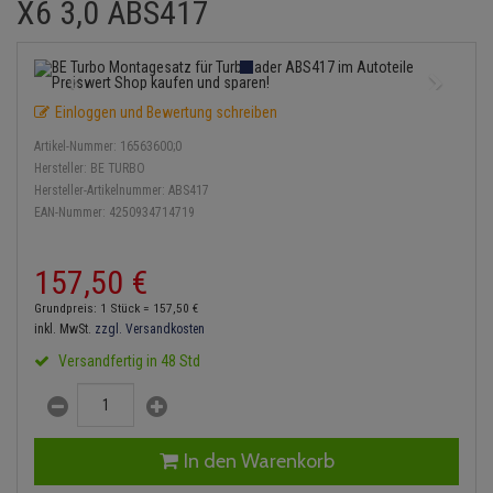
X6 3,0 ABS417
Einspritzpumpe
Lambdasonde
Bremsbeläge
Service Kit
Verdampfer
Zündkondensator
Thermoschalter
Kühler-Frostschutz
Klimaanlage
Hydraulikschläuche
Gaszug
Mittelschalldämpfer
Bremssattel
Stoßdämpfer
Zündmodul
Thermostat
Starthilfekabel
Heizung
Koppelstange
Einloggen und Bewertung schreiben
Gelenkscheiben
NOx-Sensor
Druckspeicher
Kontaktsatz
Wasserpumpe
Sicherheit & Notfall
Kraftstoffaufbereitung
Kardanwelle
Artikel-Nummer:
16563600;0
Hydrostößel
Montageteile
Handbremsseil
Hersteller:
BE TURBO
Lenkung / Achsaufhängung
Lenkgetriebe
Hersteller-Artikelnummer:
ABS417
EAN-Nummer:
4250934714719
Keilriemen
Vorschalldämpfer / Vord
Bremstrommeln
Kühlung
Lenkhebel und Übertragu
Keilrippenriemen
Bremsbacken
157,
50
€
Motor und Getriebe
Lenkmanschetten
Grundpreis: 1 Stück =
157,
50
€
Kupplung
Bremskraftregler
inkl. MwSt.
zzgl. Versandkosten
Elektrik
Querlenker
Versandfertig in 48 Std
Geberzylinder
Unterdruckpumpe
Öle und Additive
Radlager / Radnaben
Nehmerzylinder
Bremsleitung
Radbremszylinder
Servolenkung
In den Warenkorb
Kurbelgehäuse
Bremsschlauch
Reifen / Felgen
Spurstangen