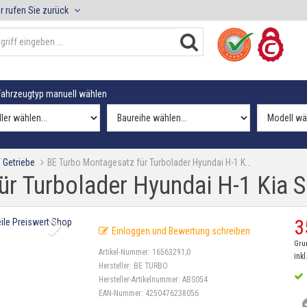
r rufen Sie zurück
ahrzeugtyp manuell wählen
 Getriebe
BE Turbo Montagesatz für Turbolader Hyundai H-1 K…
ür Turbolader Hyundai H-1 Kia 
3
Einloggen und Bewertung schreiben
Gru
Artikel-Nummer:
16563291;0
inkl
Hersteller:
BE TURBO
Hersteller-Artikelnummer:
ABS054
EAN-Nummer:
4250476238056