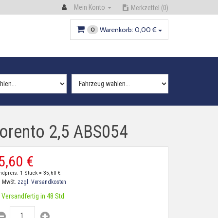
Mein Konto
Merkzettel
(0)
Warenkorb:
0,
00
€
0
Sorento 2,5 ABS054
5,
60
€
ndpreis: 1 Stück =
35,
60
€
. MwSt.
zzgl. Versandkosten
Versandfertig in 48 Std