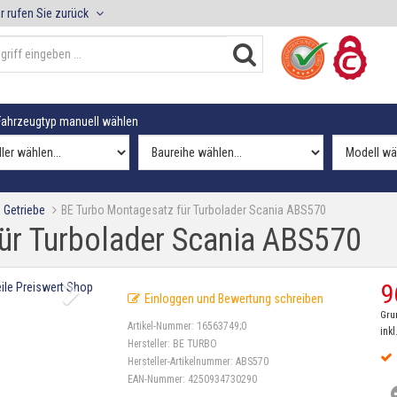
r rufen Sie zurück
ahrzeugtyp manuell wählen
 Getriebe
BE Turbo Montagesatz für Turbolader Scania ABS570
ür Turbolader Scania ABS570
9
Einloggen und Bewertung schreiben
Gru
Artikel-Nummer:
16563749;0
inkl
Hersteller:
BE TURBO
Hersteller-Artikelnummer:
ABS570
EAN-Nummer:
4250934730290