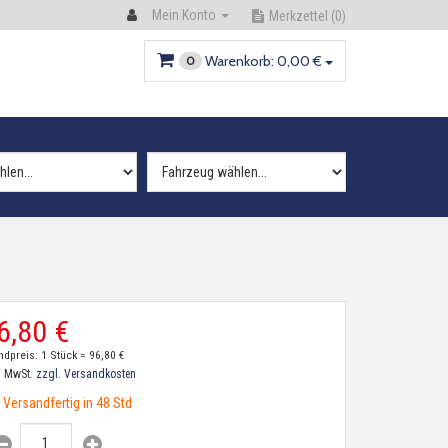
Mein Konto
Merkzettel
(0)
Warenkorb:
0,
00
€
0
6,
80
€
ndpreis: 1 Stück =
96,
80
€
. MwSt.
zzgl. Versandkosten
Versandfertig in 48 Std