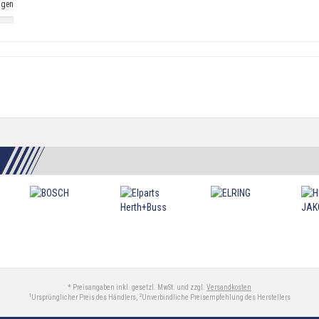
ngen
* Preisangaben inkl. gesetzl. MwSt. und zzgl.
Versandkosten
1
2
Ursprünglicher Preis des Händlers,
Unverbindliche Preisempfehlung des Herstellers