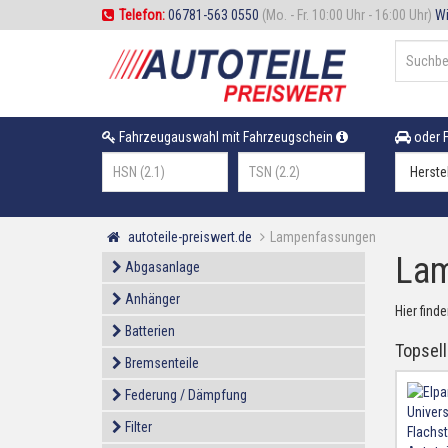
Telefon:
06781-563 0550
(Mo. - Fr. 10:00 Uhr - 16:00 Uhr)
Wi
Fahrzeugauswahl mit Fahrzeugschein
oder F
autoteile-preiswert.de
Lampenfassungen
Lam
Abgasanlage
Anhänger
Hier find
Batterien
Topsell
Bremsenteile
Federung / Dämpfung
Filter