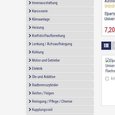
Innenausstattung
Karosserie
Elpart
Univer
Klimaanlage
Flachs
Heizung
7,
20
Kraftstoffaufbereitung
Lenkung / Achsaufhängung
Kühlung
Motor und Getriebe
Elektrik
Öle und Additive
Art
Radbremszylinder
Reifen / Felgen
Reinigung / Pflege / Chemie
Kupplungsseil