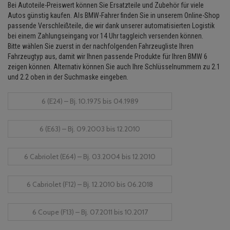
Bei Autoteile-Preiswert können Sie Ersatzteile und Zubehör für viele
Lambdasonde
Bremsbeläge
Service Kit
Verdampfer
Einspritzpumpe
Zündkondensator
Thermoschalter
Kühler-Frostschutz
Autos günstig kaufen. Als BMW-Fahrer finden Sie in unserem Online-Shop
Klimaanlage
Hydraulikschläuche
passende Verschleißteile, die wir dank unserer automatisierten Logistik
Mittelschalldämpfer
Bremssattel
Stoßdämpfer
Gaszug
Zündmodul
bei einem Zahlungseingang vor 14 Uhr taggleich versenden können.
Thermostat
Starthilfekabel
Heizung
Koppelstange
Bitte wählen Sie zuerst in der nachfolgenden Fahrzeugliste Ihren
NOx-Sensor
Druckspeicher
Gelenkscheiben
Kontaktsatz
Fahrzeugtyp aus, damit wir Ihnen passende Produkte für Ihren BMW 6
Wasserpumpe
Sicherheit & Notfall
Kraftstoffaufbereitung
Kardanwelle
zeigen können. Alternativ können Sie auch Ihre Schlüsselnummern zu 2.1
und 2.2 oben in der Suchmaske eingeben.
Montageteile
Handbremsseil
Hydrostößel
Lenkung / Achsaufhängung
Lenkgetriebe
6 (E24) – Bj. 10.1975 bis 04.1989
Vorschalldämpfer / Vord
Bremstrommeln
Keilriemen
Kühlung
Lenkhebel und Übertragu
Bremsbacken
Keilrippenriemen
6 (E63) – Bj. 09.2003 bis 12.2010
Motor und Getriebe
Lenkmanschetten
Bremskraftregler
Kupplung
6 Cabriolet (E64) – Bj. 03.2004 bis 12.2010
Elektrik
Querlenker
Unterdruckpumpe
Geberzylinder
Öle und Additive
Radlager / Radnaben
6 Cabriolet (F12) – Bj. 12.2010 bis 06.2018
Bremsleitung
Nehmerzylinder
Radbremszylinder
Servolenkung
6 Coupe (F13) – Bj. 07.2011 bis 10.2017
Bremsschlauch
Kurbelgehäuse
Reifen / Felgen
Spurstangen