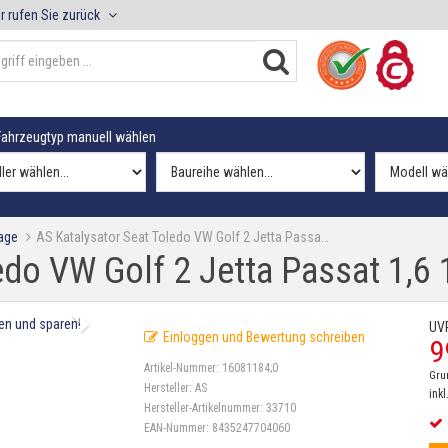
r rufen Sie zurück
ahrzeugtyp manuell wählen
age
AS Katalysator Seat Toledo VW Golf 2 Jetta Passa…
edo VW Golf 2 Jetta Passat 1,6 
UV
Einloggen und Bewertung schreiben
9
Artikel-Nummer:
16081184;0
Gru
Hersteller:
AS
inkl
Hersteller-Artikelnummer:
33710
EAN-Nummer:
8435247704060