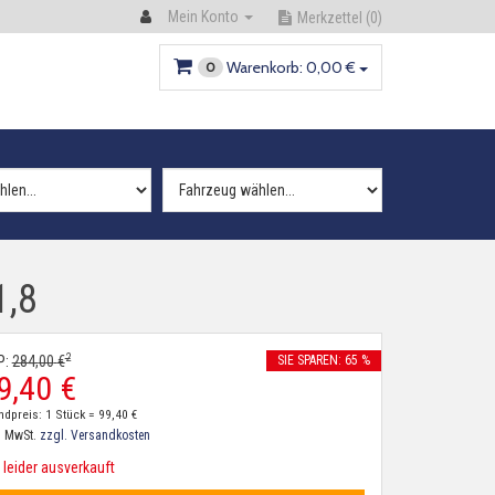
Mein Konto
Merkzettel
(0)
Warenkorb:
0,
00
€
0
1,8
2
P:
284,
00
€
SIE SPAREN: 65 %
9,
40
€
ndpreis: 1 Stück =
99,
40
€
. MwSt.
zzgl. Versandkosten
leider ausverkauft