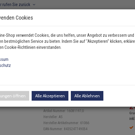
r rufen Sie zurück
wenden Cookies
ine-Shop verwendet Cookies, die uns helfen, unser Angebot zu verbessern und
n bestmöglichen Service zu bieten. Indem Sie auf "Akzeptieren" klicken, erkläre
ahrzeugtyp manuell wählen
en Cookie-Richtlinien einverstanden.
ssum
schutz
age
AS Krümmerkatalysator Hyundai i20 i30 i40 ix20 ix…
yundai i20 i30 i40 ix20 ix35 K
llungen öffnen
Alle Akzeptieren
Alle Ablehnen
UV
Einloggen und Bewertung schreiben
2
Artikel-Nummer:
16081197;0
Gru
Hersteller:
AS
inkl
Hersteller-Artikelnummer:
61066
EAN-Nummer:
8435247749054