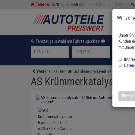
Telefon:
06781-563 0550
(Mo. - Fr. 10:00 Uhr - 16:00 Uhr)
Wi
Wir ver
Unser Onl
Fahrzeugauswahl mit Fahrzeugschein
Kunden de
oder F
mit unser
Impre
Daten
Weiter einkaufen
autoteile-preiswert.de
Abgasanl
AS Krümmerkatalysator H
Einste