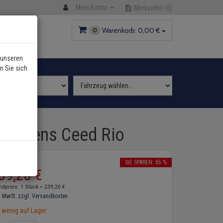
Mein Konto
Merkzettel
(0)
Warenkorb:
0,
00
€
0
 unseren
n Sie sich
ia Carens Ceed Rio
2
P:
689,
00
€
SIE SPAREN: 65 %
39,
20
€
ndpreis: 1 Stück =
239,
20
€
. MwSt.
zzgl. Versandkosten
wenig auf Lager