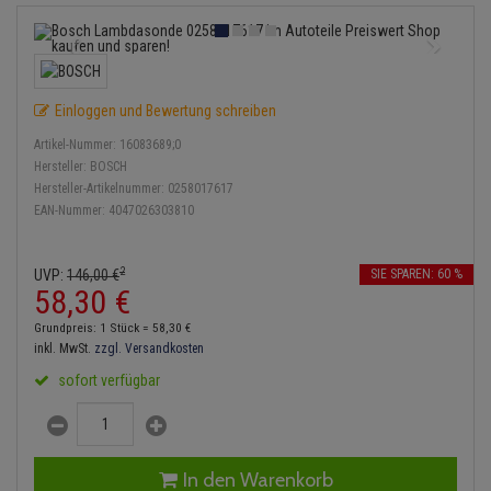
Lambdasonde
Bremsbeläge
Service Kit
Verdampfer
Einspritzpumpe
Zündkondensator
Thermoschalter
Kühler-Frostschutz
Klimaanlage
Hydraulikschläuche
Mittelschalldämpfer
Bremssattel
Stoßdämpfer
Gaszug
Zündmodul
Thermostat
Starthilfekabel
Heizung
Koppelstange
Einloggen und Bewertung schreiben
NOx-Sensor
Druckspeicher
Gelenkscheiben
Kontaktsatz
Wasserpumpe
Sicherheit & Notfall
Kraftstoffaufbereitung
Kardanwelle
Artikel-Nummer:
16083689;0
Montageteile
Handbremsseil
Hydrostößel
Hersteller:
BOSCH
Lenkung / Achsaufhängung
Hersteller-Artikelnummer:
0258017617
Lenkgetriebe
EAN-Nummer:
4047026303810
Vorschalldämpfer / Vorderrohr
Bremstrommeln
Keilriemen
Kühlung
Lenkhebel und Übertragu
Bremsbacken
Keilrippenriemen
2
UVP:
146,
00
€
SIE SPAREN: 60 %
Motor und Getriebe
Lenkmanschetten
58,
30
€
Anmelden
|
Registrieren
Merkzettel
Bremskraftregler
Kupplung
Grundpreis: 1 Stück =
58,
30
€
Elektrik
Querlenker
inkl. MwSt.
zzgl. Versandkosten
Unterdruckpumpe
Geberzylinder
sofort verfügbar
Öle und Additive
Radlager / Radnaben
Bremsleitung
Nehmerzylinder
Radbremszylinder
Servolenkung
Bremsschlauch
Kurbelgehäuse
In den Warenkorb
Reifen / Felgen
Spurstangen