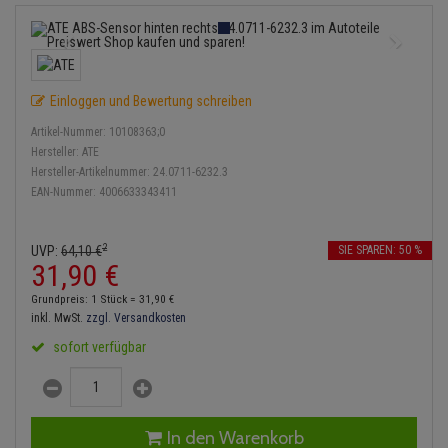
Bremsbeläge
Lambdasonde
Service Kit
Verdampfer
Einspritzpumpe
Zündkondensator
Thermoschalter
Kühler-Frostschutz
Klimaanlage
Hydraulikschläuche
Bremssattel
Mittelschalldämpfer
Stoßdämpfer
Gaszug
Zündmodul
Thermostat
Starthilfekabel
Heizung
Koppelstange
Einloggen und Bewertung schreiben
Druckspeicher
NOx-Sensor
Gelenkscheiben
Kontaktsatz
Wasserpumpe
Sicherheit & Notfall
Kraftstoffaufbereitung
Kardanwelle
Artikel-Nummer:
10108363;0
Handbremsseil
Montageteile
Hydrostößel
Hersteller:
ATE
Lenkung / Achsaufhängung
Hersteller-Artikelnummer:
24.0711-6232.3
Lenkgetriebe
EAN-Nummer:
4006633343411
Bremstrommeln
Vorschalldämpfer / Vord
Keilriemen
Kühlung
Lenkhebel und Übertragu
Bremsbacken
Keilrippenriemen
2
UVP:
64,
10
€
SIE SPAREN: 50 %
Motor und Getriebe
Lenkmanschetten
31,
90
€
Bremskraftregler
Kupplung
Grundpreis: 1 Stück =
31,
90
€
Elektrik
Querlenker
inkl. MwSt.
zzgl. Versandkosten
Unterdruckpumpe
Geberzylinder
sofort verfügbar
Öle und Additive
Radlager / Radnaben
Bremsleitung
Nehmerzylinder
Radbremszylinder
Servolenkung
Bremsschlauch
Kurbelgehäuse
In den Warenkorb
Reifen / Felgen
Spurstangen