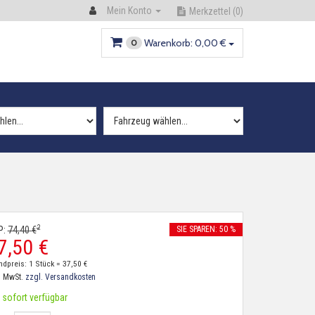
Mein Konto
Merkzettel
(0)
Warenkorb:
0,
00
€
0
2
P:
74,
40
€
SIE SPAREN: 50 %
7,
50
€
ndpreis: 1 Stück =
37,
50
€
. MwSt.
zzgl. Versandkosten
sofort verfügbar