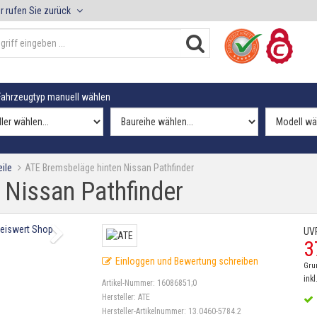
r rufen Sie zurück
ahrzeugtyp manuell wählen
ile
ATE Bremsbeläge hinten Nissan Pathfinder
 Nissan Pathfinder
UV
3
Einloggen und Bewertung schreiben
Gru
inkl
Artikel-Nummer:
16086851;0
Hersteller:
ATE
Hersteller-Artikelnummer:
13.0460-5784.2