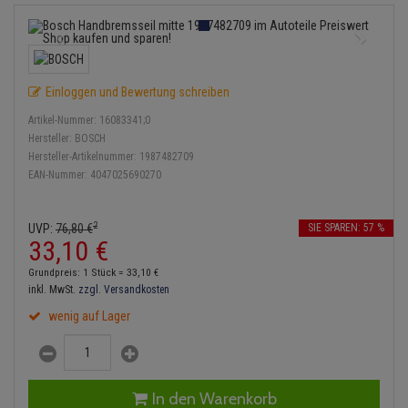
Bremsbeläge
Lambdasonde
Service Kit
Verdampfer
Einspritzpumpe
Zündkondensator
Thermoschalter
Kühler-Frostschutz
Klimaanlage
Hydraulikschläuche
Bremssattel
Mittelschalldämpfer
Stoßdämpfer
Gaszug
Zündmodul
Thermostat
Starthilfekabel
Heizung
Koppelstange
Einloggen und Bewertung schreiben
Druckspeicher
NOx-Sensor
Gelenkscheiben
Kontaktsatz
Wasserpumpe
Sicherheit & Notfall
Kraftstoffaufbereitung
Kardanwelle
Artikel-Nummer:
16083341;0
Handbremsseil
Montageteile
Hydrostößel
Hersteller:
BOSCH
Lenkung / Achsaufhängung
Hersteller-Artikelnummer:
1987482709
Lenkgetriebe
EAN-Nummer:
4047025690270
Bremstrommeln
Vorschalldämpfer / Vord
Keilriemen
Kühlung
Lenkhebel und Übertragu
Bremsbacken
Keilrippenriemen
2
UVP:
76,
80
€
SIE SPAREN: 57 %
Motor und Getriebe
Lenkmanschetten
33,
10
€
Bremskraftregler
Kupplung
Grundpreis: 1 Stück =
33,
10
€
Elektrik
Querlenker
inkl. MwSt.
zzgl. Versandkosten
Unterdruckpumpe
Geberzylinder
wenig auf Lager
Öle und Additive
Radlager / Radnaben
Bremsleitung
Nehmerzylinder
Radbremszylinder
Servolenkung
Bremsschlauch
Kurbelgehäuse
In den Warenkorb
Reifen / Felgen
Spurstangen