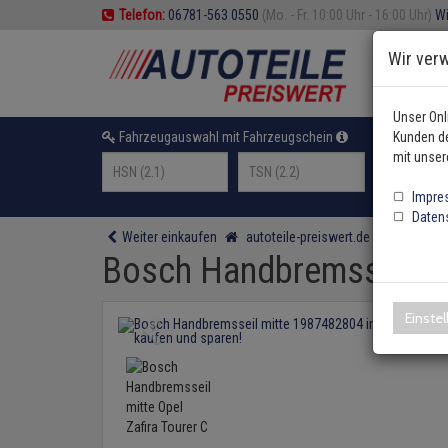
Telefon:
06781-563 0550
(Mo. - Fr. 10:00 Uhr - 16:00 Uhr)
Wi
Wir ver
Unser Onl
Fahrzeugauswahl mit Fahrzeugschein
Kunden de
oder F
mit unser
Impre
Daten
Weiter einkaufen
autoteile-preiswert.de
Bremsente
Bosch Handbremsseil mit
Einste