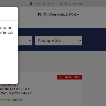
Mein Konto
Merkzettel
(0)
Warenkorb:
0,
00
€
0
 unseren
n Sie sich
2
P:
223,
00
€
SIE SPAREN: 68 %
1,
50
€
ndpreis: 1 Stück =
71,
50
€
. MwSt.
zzgl. Versandkosten
sofort verfügbar