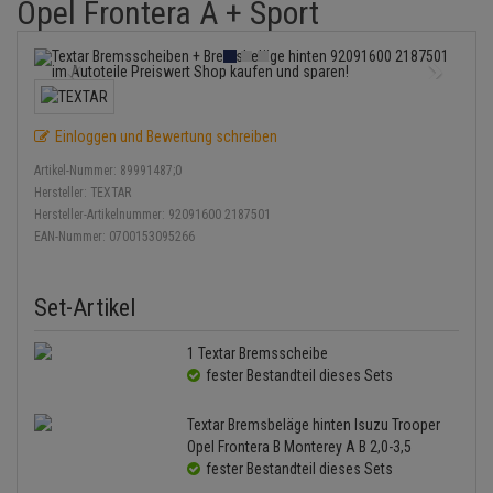
Opel Frontera A + Sport
Bremsbeläge
Lambdasonde
Service Kit
Verdampfer
Einspritzpumpe
Zündkondensator
Thermoschalter
Kühler-Frostschutz
Klimaanlage
Hydraulikschläuche
Bremssattel
Mittelschalldämpfer
Stoßdämpfer
Gaszug
Zündmodul
Thermostat
Starthilfekabel
Heizung
Koppelstange
Druckspeicher
NOx-Sensor
Gelenkscheiben
Kontaktsatz
Wasserpumpe
Sicherheit & Notfall
Einloggen und Bewertung schreiben
Kraftstoffaufbereitung
Kardanwelle
Handbremsseil
Montageteile
Hydrostößel
Artikel-Nummer:
89991487;0
Lenkung / Achsaufhängung
Lenkgetriebe
Hersteller:
TEXTAR
Bremstrommeln
Hersteller-Artikelnummer:
92091600 2187501
Vorschalldämpfer / Vord
Keilriemen
Kühlung
EAN-Nummer:
0700153095266
Lenkhebel und Übertragu
Bremsbacken
Keilrippenriemen
Motor und Getriebe
Lenkmanschetten
Set-Artikel
Bremskraftregler
Kupplung
Elektrik
Querlenker
1 Textar Bremsscheibe
Unterdruckpumpe
Geberzylinder
fester Bestandteil dieses Sets
Öle und Additive
Radlager / Radnaben
Bremsleitung
Nehmerzylinder
Textar Bremsbeläge hinten Isuzu Trooper
Radbremszylinder
Servolenkung
Opel Frontera B Monterey A B 2,0-3,5
Bremsschlauch
Kurbelgehäuse
fester Bestandteil dieses Sets
Reifen / Felgen
Spurstangen