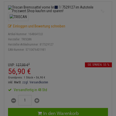
Bremsbeläge
Lambdasonde
Service Kit
Verdampfer
Einspritzpumpe
Zündkondensator
Thermoschalter
Kühler-Frostschutz
Klimaanlage
Hydraulikschläuche
Bremssattel
Mittelschalldämpfer
Stoßdämpfer
Gaszug
Zündmodul
Thermostat
Starthilfekabel
Heizung
Koppelstange
Einloggen und Bewertung schreiben
Druckspeicher
NOx-Sensor
Gelenkscheiben
Kontaktsatz
Wasserpumpe
Sicherheit & Notfall
Kraftstoffaufbereitung
Kardanwelle
Artikel-Nummer:
16486413;0
Handbremsseil
Montageteile
Hydrostößel
Hersteller:
TRISCAN
Lenkung / Achsaufhängung
Hersteller-Artikelnummer:
817529127
Lenkgetriebe
EAN-Nummer:
5710476431981
Bremstrommeln
Vorschalldämpfer / Vord
Keilriemen
Kühlung
Lenkhebel und Übertragu
Bremsbacken
Keilrippenriemen
2
UVP:
127,
00
€
SIE SPAREN: 55 %
Motor und Getriebe
Lenkmanschetten
56,
90
€
Bremskraftregler
Kupplung
Grundpreis: 1 Stück =
56,
90
€
Elektrik
Querlenker
inkl. MwSt.
zzgl. Versandkosten
Unterdruckpumpe
Geberzylinder
Versandfertig in 48 Std
Öle und Additive
Radlager / Radnaben
Bremsleitung
Nehmerzylinder
Radbremszylinder
Servolenkung
Bremsschlauch
Kurbelgehäuse
In den Warenkorb
Reifen / Felgen
Spurstangen