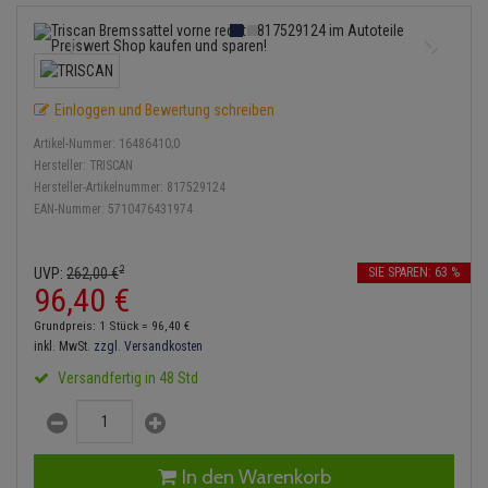
Bremsbeläge
Lambdasonde
Service Kit
Verdampfer
Einspritzpumpe
Zündkondensator
Thermoschalter
Kühler-Frostschutz
Klimaanlage
Hydraulikschläuche
Bremssattel
Mittelschalldämpfer
Stoßdämpfer
Gaszug
Zündmodul
Thermostat
Starthilfekabel
Heizung
Koppelstange
Einloggen und Bewertung schreiben
Druckspeicher
NOx-Sensor
Gelenkscheiben
Kontaktsatz
Wasserpumpe
Sicherheit & Notfall
Kraftstoffaufbereitung
Kardanwelle
Artikel-Nummer:
16486410;0
Handbremsseil
Montageteile
Hydrostößel
Hersteller:
TRISCAN
Lenkung / Achsaufhängung
Hersteller-Artikelnummer:
817529124
Lenkgetriebe
EAN-Nummer:
5710476431974
Bremstrommeln
Vorschalldämpfer / Vord
Keilriemen
Kühlung
Lenkhebel und Übertragu
Bremsbacken
Keilrippenriemen
2
UVP:
262,
00
€
SIE SPAREN: 63 %
Motor und Getriebe
Lenkmanschetten
96,
40
€
Bremskraftregler
Kupplung
Grundpreis: 1 Stück =
96,
40
€
Elektrik
Querlenker
inkl. MwSt.
zzgl. Versandkosten
Unterdruckpumpe
Geberzylinder
Versandfertig in 48 Std
Öle und Additive
Radlager / Radnaben
Bremsleitung
Nehmerzylinder
Radbremszylinder
Servolenkung
Bremsschlauch
Kurbelgehäuse
In den Warenkorb
Reifen / Felgen
Spurstangen