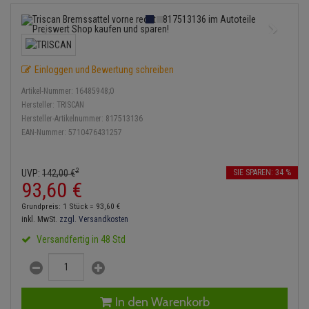
Bremsbeläge
Lambdasonde
Service Kit
Verdampfer
Einspritzpumpe
Zündkondensator
Thermoschalter
Kühler-Frostschutz
Klimaanlage
Hydraulikschläuche
Bremssattel
Mittelschalldämpfer
Stoßdämpfer
Gaszug
Zündmodul
Thermostat
Starthilfekabel
Heizung
Koppelstange
Einloggen und Bewertung schreiben
Druckspeicher
NOx-Sensor
Gelenkscheiben
Kontaktsatz
Wasserpumpe
Sicherheit & Notfall
Kraftstoffaufbereitung
Kardanwelle
Artikel-Nummer:
16485948;0
Handbremsseil
Montageteile
Hydrostößel
Hersteller:
TRISCAN
Lenkung / Achsaufhängung
Hersteller-Artikelnummer:
817513136
Lenkgetriebe
EAN-Nummer:
5710476431257
Bremstrommeln
Vorschalldämpfer / Vord
Keilriemen
Kühlung
Lenkhebel und Übertragu
Bremsbacken
Keilrippenriemen
2
UVP:
142,
00
€
SIE SPAREN: 34 %
Motor und Getriebe
Lenkmanschetten
93,
60
€
Bremskraftregler
Kupplung
Grundpreis: 1 Stück =
93,
60
€
Elektrik
Querlenker
inkl. MwSt.
zzgl. Versandkosten
Unterdruckpumpe
Geberzylinder
Versandfertig in 48 Std
Öle und Additive
Radlager / Radnaben
Bremsleitung
Nehmerzylinder
Radbremszylinder
Servolenkung
Bremsschlauch
Kurbelgehäuse
In den Warenkorb
Reifen / Felgen
Spurstangen