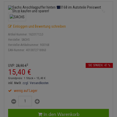
Service Kit
Lambdasonde
Bremsbeläge
Verdampfer
Einspritzpumpe
Zündkondensator
Thermoschalter
Kühler-Frostschutz
Klimaanlage
Hydraulikschläuche
Stoßdämpfer
Mittelschalldämpfer
Bremssattel
Gaszug
Zündmodul
Thermostat
Starthilfekabel
Heizung
Koppelstange
Einloggen und Bewertung schreiben
NOx-Sensor
Druckspeicher
Gelenkscheiben
Kontaktsatz
Wasserpumpe
Sicherheit & Notfall
Kraftstoffaufbereitung
Kardanwelle
Artikel-Nummer:
16201712;0
Montageteile
Handbremsseil
Hydrostößel
Hersteller:
SACHS
Anmelden
|
Registrieren
Merkzettel
Lenkung / Achsaufhängung
Hersteller-Artikelnummer:
900168
Lenkgetriebe
EAN-Nummer:
4013872718863
Vorschalldämpfer / Vord
Bremstrommeln
Keilriemen
Kühlung
Lenkhebel und Übertragu
Bremsbacken
Keilrippenriemen
2
UVP:
28,
90
€
SIE SPAREN: 47 %
Motor und Getriebe
Lenkmanschetten
15,
40
€
Bremskraftregler
Kupplung
Grundpreis: 1 Stück =
15,
40
€
Elektrik
Querlenker
inkl. MwSt.
zzgl. Versandkosten
Unterdruckpumpe
Geberzylinder
wenig auf Lager
Öle und Additive
Radlager / Radnaben
Bremsleitung
Nehmerzylinder
Radbremszylinder
Servolenkung
Bremsschlauch
Kurbelgehäuse
In den Warenkorb
Reifen / Felgen
Spurstangen