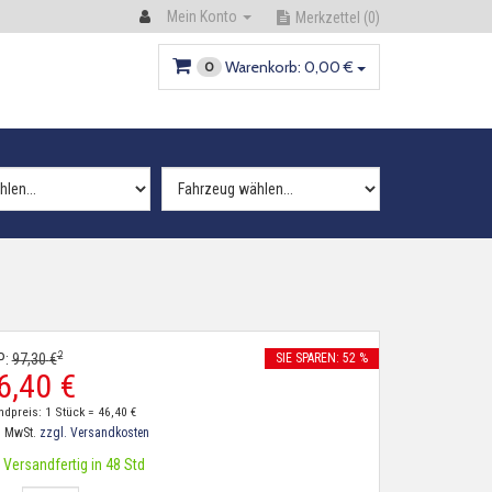
Mein Konto
Merkzettel
(0)
Warenkorb:
0,
00
€
0
2
P:
97,
30
€
SIE SPAREN: 52 %
6,
40
€
ndpreis: 1 Stück =
46,
40
€
. MwSt.
zzgl. Versandkosten
Versandfertig in 48 Std