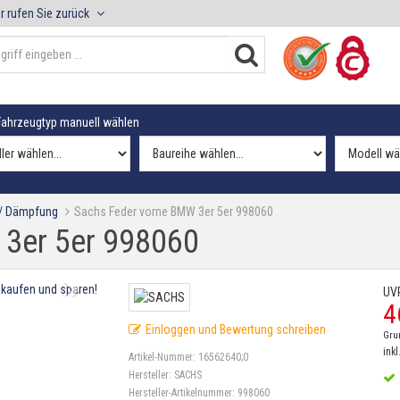
r rufen Sie zurück
ahrzeugtyp manuell wählen
 / Dämpfung
Sachs Feder vorne BMW 3er 5er 998060
 3er 5er 998060
UV
4
Einloggen und Bewertung schreiben
Gru
inkl
Artikel-Nummer:
16562640;0
Hersteller:
SACHS
Hersteller-Artikelnummer:
998060