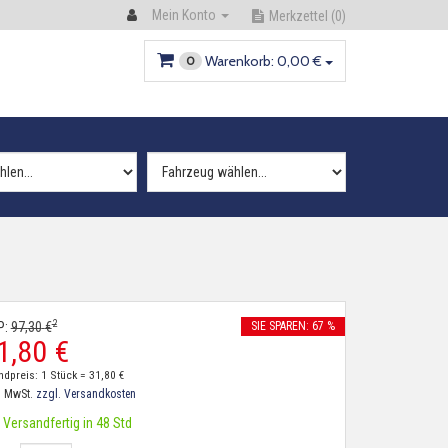
Mein Konto
Merkzettel
(0)
Warenkorb:
0,
00
€
0
2
P:
97,
30
€
SIE SPAREN: 67 %
1,
80
€
ndpreis: 1 Stück =
31,
80
€
. MwSt.
zzgl. Versandkosten
Versandfertig in 48 Std