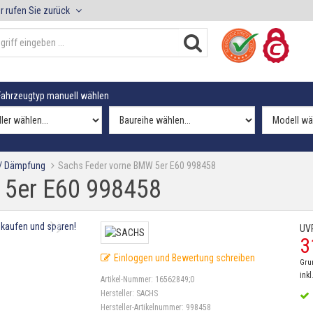
r rufen Sie zurück
ahrzeugtyp manuell wählen
 / Dämpfung
Sachs Feder vorne BMW 5er E60 998458
 5er E60 998458
UV
3
Einloggen und Bewertung schreiben
Gru
inkl
Artikel-Nummer:
16562849;0
Hersteller:
SACHS
Hersteller-Artikelnummer:
998458