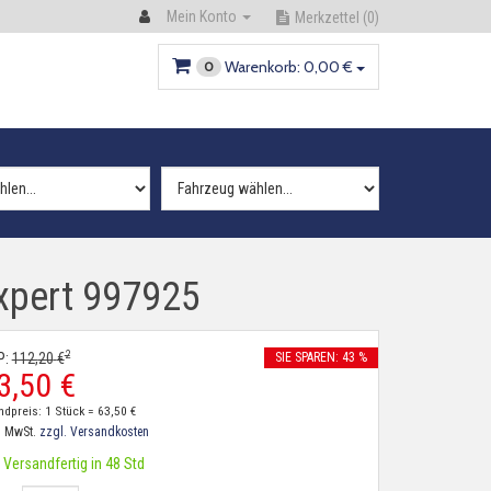
Mein Konto
Merkzettel
(0)
Warenkorb:
0,
00
€
0
xpert 997925
2
P:
112,
20
€
SIE SPAREN: 43 %
3,
50
€
ndpreis: 1 Stück =
63,
50
€
. MwSt.
zzgl. Versandkosten
Versandfertig in 48 Std