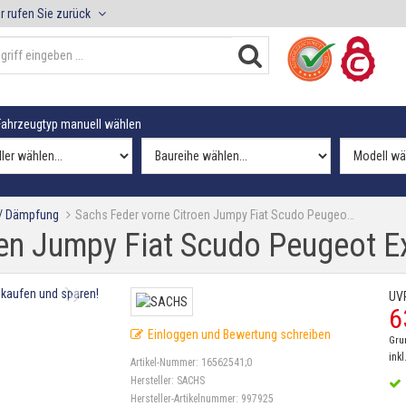
r rufen Sie zurück
ahrzeugtyp manuell wählen
 / Dämpfung
Sachs Feder vorne Citroen Jumpy Fiat Scudo Peugeo…
oen Jumpy Fiat Scudo Peugeot E
UV
6
Einloggen und Bewertung schreiben
Gru
inkl
Artikel-Nummer:
16562541;0
Hersteller:
SACHS
Hersteller-Artikelnummer:
997925