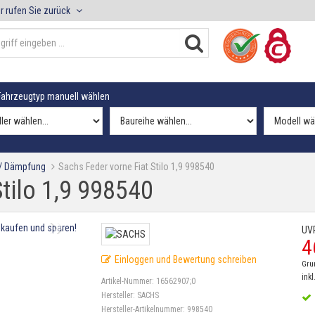
r rufen Sie zurück
ahrzeugtyp manuell wählen
 / Dämpfung
Sachs Feder vorne Fiat Stilo 1,9 998540
Stilo 1,9 998540
UV
4
Einloggen und Bewertung schreiben
Gru
inkl
Artikel-Nummer:
16562907;0
Hersteller:
SACHS
Hersteller-Artikelnummer:
998540