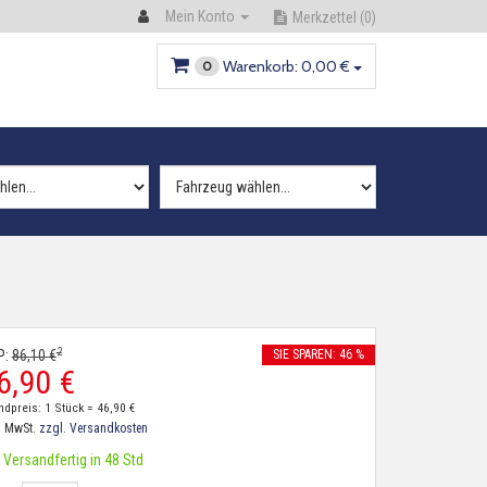
Mein Konto
Merkzettel
(0)
Warenkorb:
0,
00
€
0
2
P:
86,
10
€
SIE SPAREN: 46 %
6,
90
€
ndpreis: 1 Stück =
46,
90
€
. MwSt.
zzgl. Versandkosten
Versandfertig in 48 Std