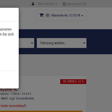
Mein Konto
Merkzettel
(0)
Warenkorb:
0,
00
€
0
 unseren
n Sie sich
2
P:
127,
10
€
SIE SPAREN: 53 %
9,
50
€
ndpreis: 1 Stück =
59,
50
€
. MwSt.
zzgl. Versandkosten
leider ausverkauft