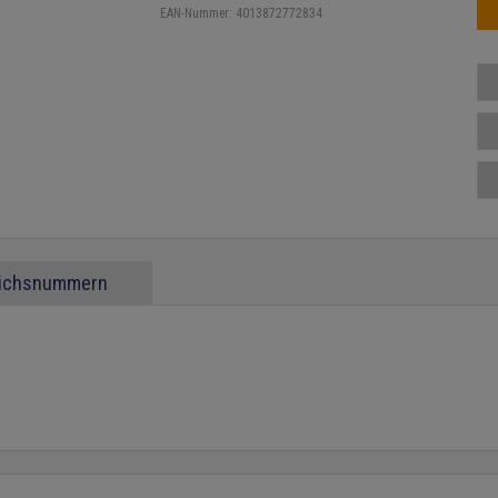
EAN-Nummer:
4013872772834
eichsnummern