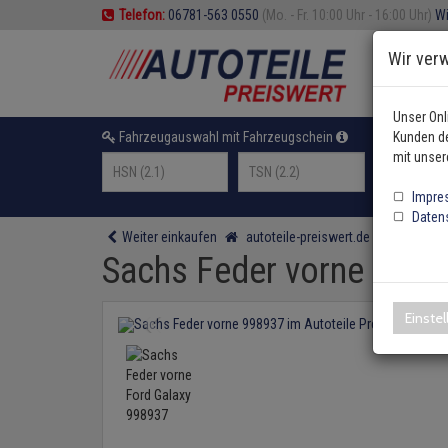
Telefon:
06781-563 0550
(Mo. - Fr. 10:00 Uhr - 16:00 Uhr)
Wi
Wir ver
Unser Onl
Fahrzeugauswahl mit Fahrzeugschein
Kunden de
oder F
mit unser
Impre
Daten
Weiter einkaufen
autoteile-preiswert.de
Federung
Sachs Feder vorne Ford
Einste