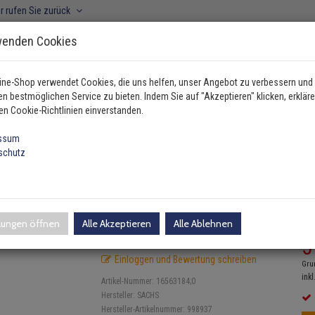
r rufen Sie zurück
wenden Cookies
ine-Shop verwendet Cookies, die uns helfen, unser Angebot zu verbessern und
n bestmöglichen Service zu bieten. Indem Sie auf "Akzeptieren" klicken, erkläre
ahrzeugtyp manuell wählen
en Cookie-Richtlinien einverstanden.
ssum
schutz
 / Dämpfung
Sachs Feder vorne Ford Galaxy 998937
 Galaxy 998937
llungen öffnen
Alle Akzeptieren
Alle Ablehnen
UV
5
Einloggen und Bewertung schreiben
Gru
inkl
Artikel-Nummer:
16563184;0
Hersteller:
SACHS
Hersteller-Artikelnummer:
998937