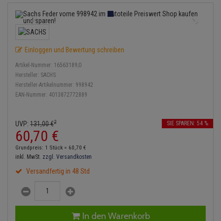
Service Kit
Lambdasonde
Bremsbeläge
Verdampfer
Einspritzpumpe
Zündkondensator
Thermoschalter
Kühler-Frostschutz
Klimaanlage
Hydraulikschläuche
Stoßdämpfer
Mittelschalldämpfer
Bremssattel
Gaszug
Zündmodul
Thermostat
Starthilfekabel
Heizung
Koppelstange
Einloggen und Bewertung schreiben
NOx-Sensor
Druckspeicher
Gelenkscheiben
Kontaktsatz
Wasserpumpe
Sicherheit & Notfall
Kraftstoffaufbereitung
Kardanwelle
Artikel-Nummer:
16563189;0
Montageteile
Handbremsseil
Hydrostößel
Hersteller:
SACHS
Anmelden
|
Registrieren
Merkzettel
Lenkung / Achsaufhängung
Hersteller-Artikelnummer:
998942
Lenkgetriebe
EAN-Nummer:
4013872772889
Vorschalldämpfer / Vord
Bremstrommeln
Keilriemen
Kühlung
Lenkhebel und Übertragu
Bremsbacken
Keilrippenriemen
2
UVP:
131,
00
€
SIE SPAREN: 54 %
Motor und Getriebe
Lenkmanschetten
60,
70
€
Bremskraftregler
Kupplung
Grundpreis: 1 Stück =
60,
70
€
Elektrik
Querlenker
inkl. MwSt.
zzgl. Versandkosten
Unterdruckpumpe
Geberzylinder
Versandfertig in 48 Std
Öle und Additive
Radlager / Radnaben
Bremsleitung
Nehmerzylinder
Radbremszylinder
Servolenkung
Bremsschlauch
Kurbelgehäuse
In den Warenkorb
Reifen / Felgen
Spurstangen