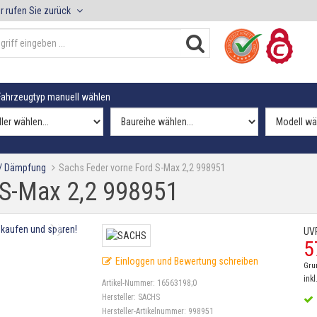
r rufen Sie zurück
ahrzeugtyp manuell wählen
 / Dämpfung
Sachs Feder vorne Ford S-Max 2,2 998951
 S-Max 2,2 998951
UV
5
Einloggen und Bewertung schreiben
Gru
inkl
Artikel-Nummer:
16563198;0
Hersteller:
SACHS
Hersteller-Artikelnummer:
998951