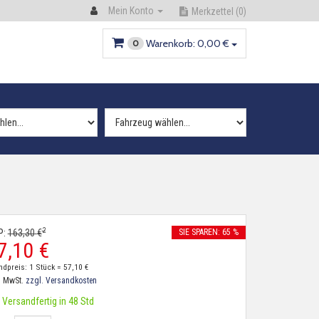
Mein Konto
Merkzettel
(0)
Warenkorb:
0,
00
€
0
2
P:
163,
30
€
SIE SPAREN: 65 %
7,
10
€
ndpreis: 1 Stück =
57,
10
€
. MwSt.
zzgl. Versandkosten
Versandfertig in 48 Std