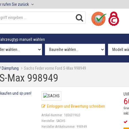
r rufen Sie zurück
ahrzeugtyp manuell wählen
 / Dämpfung
Sachs Feder vorne Ford S-Max 998949
 S-Max 998949
UV
6
Einloggen und Bewertung schreiben
Gru
inkl
Artikel-Nummer:
16563196;0
Hersteller:
SACHS
Hersteller-Artikelnummer:
998949